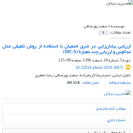
نویسنده =
سعید پورمنافی
تعداد مقالات:
1
ارزیابی بیابان‌زایی در شرق اصفهان با استفاده از روش تلفیقی مدل
مدالوس و ارزیابی چند معیارة (MCA)
دوره 5، شماره 10، اسفند 1396، صفحه
99-115
10.22034/jdmal.2018.30671
خلیل حبشی، حمیدرضا کریم زاده، سعید پورمنافی، رضا جعفری
مشاهده مقاله
اصل مقاله
491.55 K
مقالات آماده انتشار
شماره جاری
شماره‌های پیشین نشریه