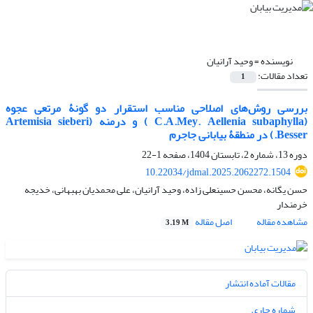
نویسنده =
وحید آرانیان
تعداد مقالات:
1
بررسی روش‌های اصلاحی مناسب استقرار دو گونۀ مرتعی عجوه
(C.A.Mey. Aellenia subaphylla ) و درمنه (Artemisia sieberi
Besser.) در منطقۀ بیابانی جاجرم
دوره 13، شماره 2، تابستان 1404، صفحه
1-22
10.22034/jdmal.2025.2062272.1504
حسن یگانه، محسن حسینعلی زاده، وحید آرانیان، علی محمدیان بهبهانی، خدیجه
خرمندار
مشاهده مقاله
اصل مقاله
3.19 M
مقالات آماده انتشار
شماره جاری