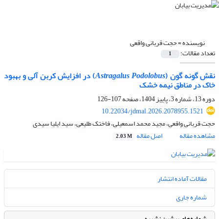
نویسنده =
حجت قربانی واقعی
تعداد مقالات:
1
نقش گونه گون (
Astragalus Podolobus
) در افزایش کربن آلی و بهبود
خاک در مناطق نیمه خشک
دوره 13، شماره 3، پاییز 1404، صفحه
107-126
10.22034/jdmal.2026.2078955.1521
حجت قربانی واقعی، مجید محمد اسمعیلی، فاختک طلیعی، سید ایلیا سیدی
مشاهده مقاله
اصل مقاله
2.03 M
مقالات آماده انتشار
شماره جاری
شماره‌های پیشین نشریه