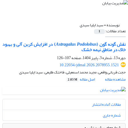
نویسنده =
سید ایلیا سیدی
تعداد مقالات:
1
نقش گونه گون (
Astragalus Podolobus
) در افزایش کربن آلی و بهبود
خاک در مناطق نیمه خشک
دوره 13، شماره 3، پاییز 1404، صفحه
107-126
10.22034/jdmal.2026.2078955.1521
حجت قربانی واقعی، مجید محمد اسمعیلی، فاختک طلیعی، سید ایلیا سیدی
مشاهده مقاله
اصل مقاله
2.03 M
مقالات آماده انتشار
شماره جاری
شماره‌های پیشین نشریه