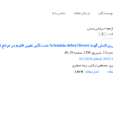
نویسندگان
ارسال مقاله
تماس با ما
ژه‌ها =
بیابانی شدن
ات:
1
Artemi تحت تأثیر تغییر اقلیم در مراتع استپی و نیمه-استپی ایران- تورانی
29-48
10.22034/jdmal.2019.
ری، مصطفی ترکش، رضا جعفری
اله
اصل مقاله
1.66 M