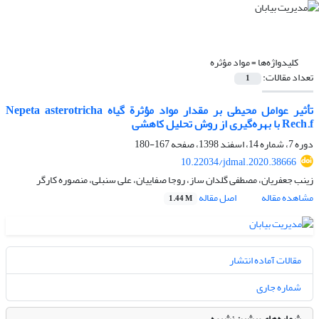
کلیدواژه‌ها =
مواد مؤثره
تعداد مقالات:
1
تأثیر عوامل محیطی بر مقدار مواد مؤثرة گیاه Nepeta asterotricha
Rech.f با بهره‌گیری از روش تحلیل کاهشی
دوره 7، شماره 14، اسفند 1398، صفحه
167-180
10.22034/jdmal.2020.38666
زینب جعفریان، مصطفی گلدان ساز، روجا صفاییان، علی سنبلی، منصوره کارگر
مشاهده مقاله
اصل مقاله
1.44 M
مقالات آماده انتشار
شماره جاری
شماره‌های پیشین نشریه