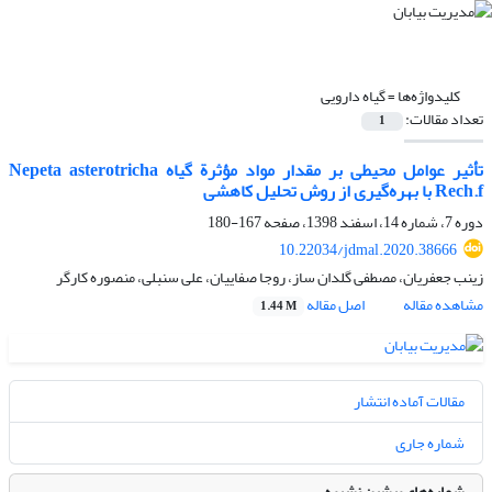
کلیدواژه‌ها =
گیاه دارویی
تعداد مقالات:
1
تأثیر عوامل محیطی بر مقدار مواد مؤثرة گیاه Nepeta asterotricha
Rech.f با بهره‌گیری از روش تحلیل کاهشی
دوره 7، شماره 14، اسفند 1398، صفحه
167-180
10.22034/jdmal.2020.38666
زینب جعفریان، مصطفی گلدان ساز، روجا صفاییان، علی سنبلی، منصوره کارگر
مشاهده مقاله
اصل مقاله
1.44 M
مقالات آماده انتشار
شماره جاری
شماره‌های پیشین نشریه