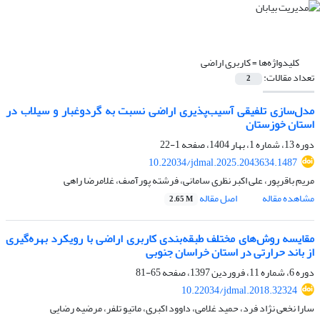
کلیدواژه‌ها =
کاربری اراضی
تعداد مقالات:
2
مدل‌سازی تلفیقی آسیب‌پذیری اراضی نسبت به گردوغبار و سیلاب در
استان خوزستان
دوره 13، شماره 1، بهار 1404، صفحه
1-22
10.22034/jdmal.2025.2043634.1487
مریم باقرپور، علی اکبر نظری سامانی، فرشته پورآصف، غلامرضا راهی
مشاهده مقاله
اصل مقاله
2.65 M
مقایسه روش‌های مختلف طبقه‌بندی کاربری اراضی با رویکرد بهره‌گیری
از باند حرارتی در استان خراسان جنوبی
دوره 6، شماره 11، فروردین 1397، صفحه
65-81
10.22034/jdmal.2018.32324
سارا نخعی نژاد فرد، حمید غلامی، داوود اکبری، ماتیو تلفر، مرضیه رضایی