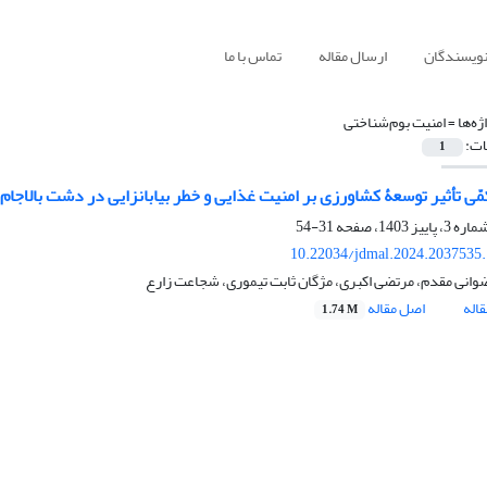
نویسندگان
ارسال مقاله
تماس با ما
ژه‌ها =
امنیت بوم‌شناختی
ات:
1
کمّی تأثیر توسعۀ کشاورزی بر امنیت غذایی و خطر بیابان‏زایی در دشت بالا
31-54
10.22034/jdmal.2024.2037535
انی مقدم، مرتضی اکبری، مژگان ثابت تیموری، شجاعت زارع
اله
اصل مقاله
1.74 M