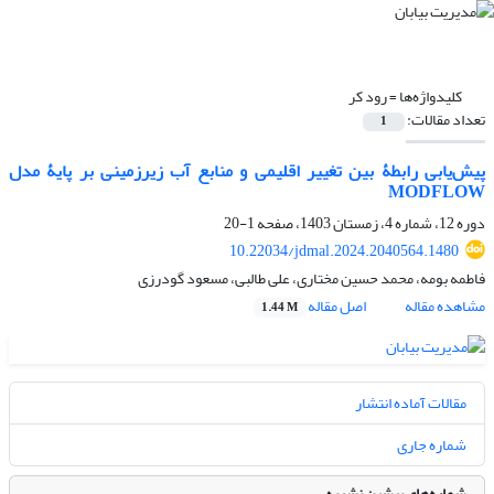
کلیدواژه‌ها =
رود کر
تعداد مقالات:
1
پیش‌یابی رابطۀ بین تغییر اقلیمی و منابع آب زیرزمینی بر پایۀ مدل
MODFLOW
دوره 12، شماره 4، زمستان 1403، صفحه
1-20
10.22034/jdmal.2024.2040564.1480
فاطمه بومه، محمد حسین مختاری، علی طالبی، مسعود گودرزی
مشاهده مقاله
اصل مقاله
1.44 M
مقالات آماده انتشار
شماره جاری
شماره‌های پیشین نشریه