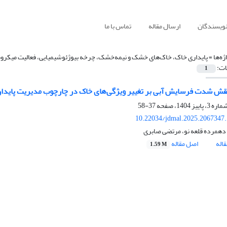
نویسندگان
ارسال مقاله
تماس با ما
ژه‌ها =
پایداری خاک، خاک‌های خشک و نیمه‌خشک، چرخه بیوژئوشیمیایی، فعالیت میکروبی،
ات:
1
ش شدت فرسایش آبی بر تغییر ویژگی‌های خاک در چارچوب مدیریت پایدار ا
37-58
10.22034/jdmal.2025.2067347
همرده قلعه نو، مرتضی صابری
اله
اصل مقاله
1.59 M