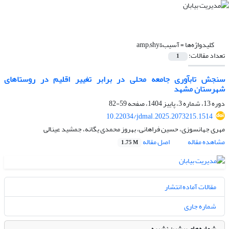
کلیدواژه‌ها =
آسیب&amp;shy
تعداد مقالات:
1
سنجش تاب­آوری جامعه محلی در برابر تغییر اقلیم در روستاهای
شهرستان مشهد
دوره 13، شماره 3، پاییز 1404، صفحه
59-82
10.22034/jdmal.2025.2073215.1514
مهری جهانسوزی، حسین فراهانی، بهروز محمدی یگانه، جمشید عینالی
مشاهده مقاله
اصل مقاله
1.75 M
مقالات آماده انتشار
شماره جاری
شماره‌های پیشین نشریه