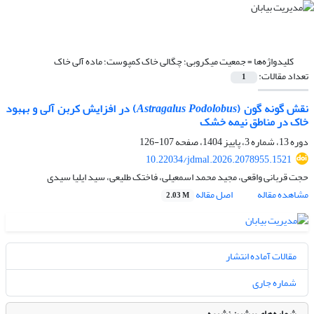
کلیدواژه‌ها =
جمعیت میکروبی؛ چگالی خاک کمپوست؛ ماده آلی خاک
تعداد مقالات:
1
نقش گونه گون (
Astragalus Podolobus
) در افزایش کربن آلی و بهبود
خاک در مناطق نیمه خشک
دوره 13، شماره 3، پاییز 1404، صفحه
107-126
10.22034/jdmal.2026.2078955.1521
حجت قربانی واقعی، مجید محمد اسمعیلی، فاختک طلیعی، سید ایلیا سیدی
مشاهده مقاله
اصل مقاله
2.03 M
مقالات آماده انتشار
شماره جاری
شماره‌های پیشین نشریه