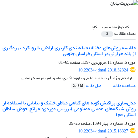
کلیدواژه‌ها =
ضریب کاپا
تعداد مقالات:
2
مقایسه روش‌های مختلف طبقه‌بندی کاربری اراضی با رویکرد بهره‌گیری
از باند حرارتی در استان خراسان جنوبی
دوره 6، شماره 11، فروردین 1397، صفحه
65-81
10.22034/jdmal.2018.32324
سارا نخعی نژاد فرد، حمید غلامی، داوود اکبری، ماتیو تلفر، مرضیه رضایی
مشاهده مقاله
اصل مقاله
2.43 M
مدل‌سازی پراکنش گونه های گیاهی مناطق خشک و بیابانی با استفاده از
روش شبکه‌های عصبی مصنوعی (بررسی موردی: مراتع حوض سلطان
استان قم)
دوره 3، شماره 5، بهار 1394، صفحه
26-39
10.22034/jdmal.2015.18327