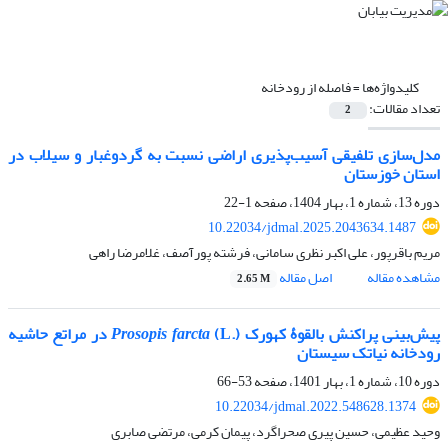
کلیدواژه‌ها =
فاصله از رودخانه
تعداد مقالات:
2
مدل‌سازی تلفیقی آسیب‌پذیری اراضی نسبت به گردوغبار و سیلاب در
استان خوزستان
دوره 13، شماره 1، بهار 1404، صفحه
1-22
10.22034/jdmal.2025.2043634.1487
مریم باقرپور، علی اکبر نظری سامانی، فرشته پورآصف، غلامرضا راهی
مشاهده مقاله
اصل مقاله
2.65 M
پیش‌بینی پراکنش بالقوۀ کهورک (.
Prosopis farcta
(L در مراتع حاشیه
رودخانه نیاتک سیستان
دوره 10، شماره 1، بهار 1401، صفحه
53-66
10.22034/jdmal.2022.548628.1374
وحید عظیمی، حسین پیری صحراگرد، پیمان کرمی، مرتضی صابری