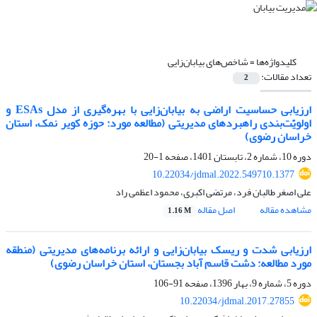
کلیدواژه‌ها =
شاخص‌های بیابان‌زایی
تعداد مقالات:
2
ارزیابی حساسیت اراضی به بیابان‌زایی با بهره‌گیری از مدل ESAs و
اولویّت‌بندی راهبردهای مدیریتی (مطالعه مورد: حوزه کویر نمک، استان
خراسان رضوی)
دوره 10، شماره 2، تابستان 1401، صفحه
1-20
10.22034/jdmal.2022.549710.1377
علی اصغر طالبان فرد، مرتضی اکبری، محمود اعظمی راد
مشاهده مقاله
اصل مقاله
1.16 M
ارزیابی شدت و ریسک بیابان‌زایی و ارائه برنامه‌های مدیریتی (منطقه
مورد مطالعه: دشت قاسم آباد بجستان، استان خراسان رضوی)
دوره 5، شماره 9، بهار 1396، صفحه
91-106
10.22034/jdmal.2017.27855