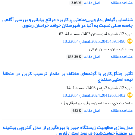
مشاهده مقاله
اصل مقاله
2.03 M
شناسایی گیاهان دارویی_صنعتی پرکاربرد مراتع بیابانی و بررسی آگاهی
جامعه محلی نسبت به آنها در شهرستان خواف، خراسان رضوی
دوره 12، شماره 4، زمستان 1403، صفحه
41-62
10.22034/jdmal.2025.2045459.1490
وحید کریمیان، حسین بارانی
مشاهده مقاله
اصل مقاله
833.39 K
تأثیر جنگل‌کاری با گونه‌های مختلف بر مقدار ترسیب کربن در منطقۀ
نیمه استپی سنندج
دوره 12، شماره 3، پاییز 1403، صفحه
1-14
10.22034/jdmal.2024.2041263.1482
حامد جنیدی، محمد امین صوفی، بهرام قلی نژاد
مشاهده مقاله
اصل مقاله
682 K
مدل‌سازی مطلوبیت زیستگاه جبیر با بهره‌گیری از مدل آنتروپی بیشینه
در منطقۀ حفاظت‌شده هرمود استان فارس