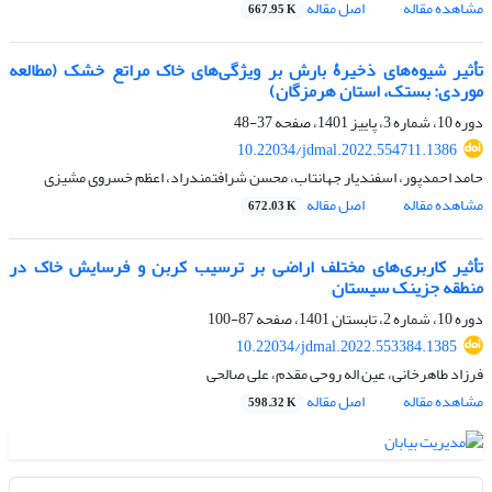
مشاهده مقاله
اصل مقاله
667.95 K
تأثیر شیوه‌های ذخیرۀ بارش بر ویژگی‌های خاک مراتع خشک (مطالعه
موردی: بستک، استان هرمزگان)
دوره 10، شماره 3، پاییز 1401، صفحه
37-48
10.22034/jdmal.2022.554711.1386
حامد احمدپور، اسفندیار جهانتاب، محسن شرافتمندراد، اعظم خسروی مشیزی
مشاهده مقاله
اصل مقاله
672.03 K
تأثیر کاربری‌های مختلف اراضی بر ترسیب کربن و فرسایش خاک در
منطقه جزینک سیستان
دوره 10، شماره 2، تابستان 1401، صفحه
87-100
10.22034/jdmal.2022.553384.1385
فرزاد طاهرخانی، عین اله روحی مقدم، علی صالحی
مشاهده مقاله
اصل مقاله
598.32 K