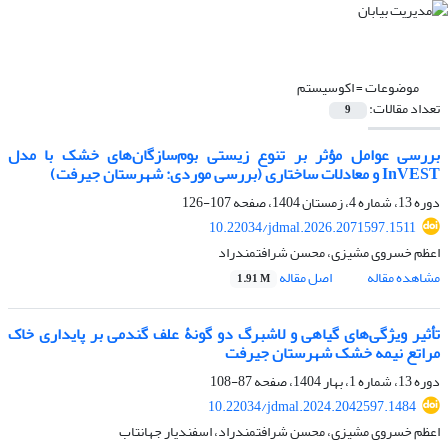
موضوعات =
اکوسیستم
تعداد مقالات:
9
بررسی عوامل مؤثر بر تنوع زیستی بوم‌سازگان‌های خشک با مدل‌
InVEST
و معادلات ساختاری (بررسی موردی: شهرستان جیرفت)
دوره 13، شماره 4، زمستان 1404، صفحه
107-126
10.22034/jdmal.2026.2071597.1511
اعظم خسروی مشیزی، محسن شرافتمندراد
مشاهده مقاله
اصل مقاله
1.91 M
تأثیر ویژگی‌های گیاهی و لاشبرگ دو گونۀ علف گندمی بر پایداری خاک
مراتع نیمه خشک شهرستان جیرفت
دوره 13، شماره 1، بهار 1404، صفحه
87-108
10.22034/jdmal.2024.2042597.1484
اعظم خسروی مشیزی، محسن شرافتمندراد، اسفندیار جهانتاب