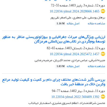
دوره 12، شماره 3، پاییز 1403، صفحه
55-72
10.22034/jdmal.2024.2028666.1465
برهان یوسفی، علی جعفری، علی اصغر نقی پور
مشاهده مقاله
اصل مقاله
1.16 M
ارزیابی ویژگی‌های میراث جغرافیایی و بیوژئوتوریستی مناظر به منظور
توسعۀ بوم‌گردی در تالاب‌های بین‌المللی هرمزگان
دوره 12، شماره 2، تابستان 1403، صفحه
65-82
10.22034/jdmal.2024.2025472.1457
منیره اشرفی، عباس مرادی، محمد اکبریان، مرضیه رضایی
مشاهده مقاله
اصل مقاله
1.03 M
بررسی تأثیر شدت‌های مختلف چرای دام بر کمیت و کیفیت تولید مراتع
وکربن خاک در منطقة خبر بافت
دوره 11، شماره 1، بهار 1402، صفحه
77-94
10.22034/jdmal.2022.560409.1392
محسن شرافتمندراد، اعظم خسروی مشیزی، اسفندیار جهانتاب