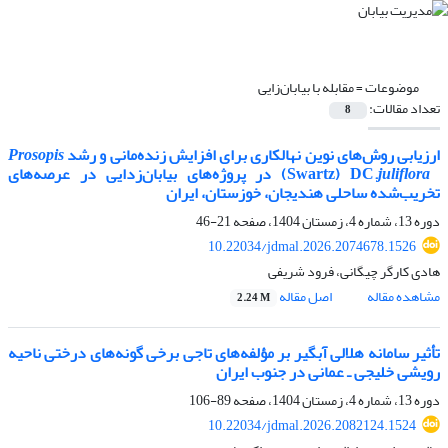
موضوعات =
مقابله با بیابان‌زایی
تعداد مقالات:
8
ارزیابی روش‌های نوین نهالکاری برای افزایش زنده‌مانی و رشد
Prosopis
juliflora
(Swartz) DC.
در پروژه‌های بیابان‌زدایی در عرصه‌های
تخریب‌شده ساحلی هندیجان، خوزستان، ایران
دوره 13، شماره 4، زمستان 1404، صفحه
21-46
10.22034/jdmal.2026.2074678.1526
هادی کارگر چیگانی، فرود شریفی
مشاهده مقاله
اصل مقاله
2.24 M
تأثیر سامانه هلالی‌ آبگیر بر مؤلفه‌های تاجی برخی گونه‌های درختی ناحیه
رویشی خلیجی ـ عمانی در جنوب ایران
دوره 13، شماره 4، زمستان 1404، صفحه
89-106
10.22034/jdmal.2026.2082124.1524