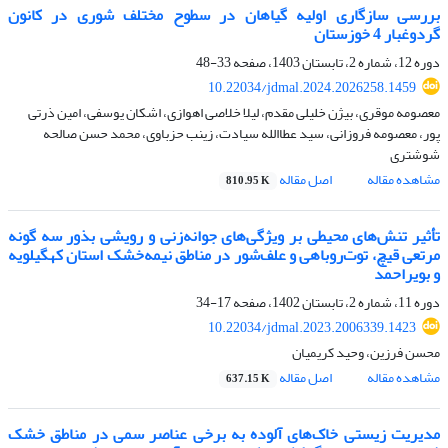
بررسی سازگاری اولیه گیاهان در سطوح مختلف شوری در کانون
گردوغبار 4 خوزستان
دوره 12، شماره 2، تابستان 1403، صفحه
33-48
10.22034/jdmal.2024.2026258.1459
معصومه موقری، بیژن خلیلی مقدم، لیلا خلاصی اهوازی، اشکان یوسفی، امین ذرتی
پور، معصومه فروزانی، سید عطاالله سیادت، زینب حزباوی، محمد حسن صالحه
شوشتری
مشاهده مقاله
اصل مقاله
810.95 K
تأثیر تنش‌های محیطی بر ویژگی‌های جوانه‌زنی و رویشی بذور سه گونه
مرتعی قیچ، توت‌روباهی و علف‌شور در مناطق نیمه‌خشک استان کهگیلویه
و بویراحمد
دوره 11، شماره 2، تابستان 1402، صفحه
17-34
10.22034/jdmal.2023.2006339.1423
محسن فرزین، وحید کریمیان
مشاهده مقاله
اصل مقاله
637.15 K
مدیریت زیستی خاک‌های آلوده به برخی عناصر سمی در مناطق خشک