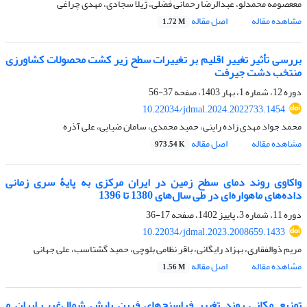
مععصومه محمدلو، عبدالرضا رحمانی فضلی، ژیلا سجادی، مهدی چراغی
مشاهده مقاله
اصل مقاله
1.72 M
بررسی تأثیر تغییر اقلیم بر تغییرات سطح زیر کشت محصولات کشاورزی
منتخب دشت جیرفت
دوره 12، شماره 1، بهار 1403، صفحه
37-56
10.22034/jdmal.2024.2022733.1454
محمد جواد مهدی زاده راینی، حمید محمدی، سامان ضیایی، علی آذره
مشاهده مقاله
اصل مقاله
973.54 K
واکاوی روند دمای سطح زمین در ایران مرکزی به پایۀ سری‌ زمانی
داده‌های ماهواره‌ای در طی سال‌های 1380 تا 1396
دوره 11، شماره 3، پاییز 1402، صفحه
17-36
10.22034/jdmal.2023.2008659.1433
مریم ذوالفقاری، بهزاد رایگانی، باقر نظامی بلوچی، حمید گشتاسب، علی جهانی
مشاهده مقاله
اصل مقاله
1.56 M
توزیع مکانی روند تغییر فراسنج‌های فرین بارش شمال‌غرب ایران و