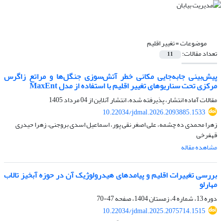
موضوعات =
تغییر اقلیم
تعداد مقالات:
11
پیش‌بینی جابه‌جایی مکانی خطر آتش‌سوزی جنگل‌ها و مراتع زاگرس
مرکزی تحت سناریوهای تغییر اقلیم با استفاده از مدل MaxEnt
مقالات آماده انتشار، پذیرفته شده، انتشار آنلاین از
04 مرداد 1405
10.22034/jdmal.2026.2093885.1533
زهرا محمدی ده چشمه، علی اصغر نقی پور، اسماعیل اسدی بروجنی، زهرا حیدری
قهفرخی
مشاهده مقاله
بررسی تغییرات اقلیم و پیامدهای هیدرولوژیک آن در حوزه آبخیز تالاب
مهارلو
دوره 13، شماره 4، زمستان 1404، صفحه
47-70
10.22034/jdmal.2025.2075714.1515