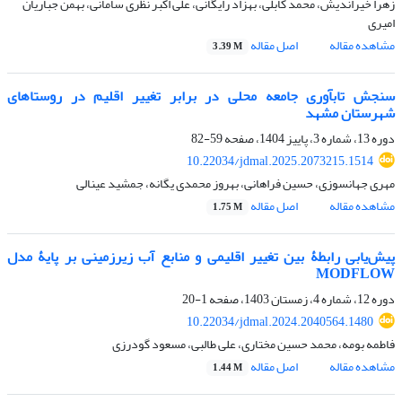
زهرا خیراندیش، محمد کابلی، بهزاد رایگانی، علی اکبر نظری سامانی، بهمن جباریان
امیری
مشاهده مقاله
اصل مقاله
3.39 M
سنجش تاب­آوری جامعه محلی در برابر تغییر اقلیم در روستاهای
شهرستان مشهد
دوره 13، شماره 3، پاییز 1404، صفحه
59-82
10.22034/jdmal.2025.2073215.1514
مهری جهانسوزی، حسین فراهانی، بهروز محمدی یگانه، جمشید عینالی
مشاهده مقاله
اصل مقاله
1.75 M
پیش‌یابی رابطۀ بین تغییر اقلیمی و منابع آب زیرزمینی بر پایۀ مدل
MODFLOW
دوره 12، شماره 4، زمستان 1403، صفحه
1-20
10.22034/jdmal.2024.2040564.1480
فاطمه بومه، محمد حسین مختاری، علی طالبی، مسعود گودرزی
مشاهده مقاله
اصل مقاله
1.44 M