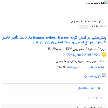
نویسنده =
محدثه امیری
تعداد مقالات:
1
پیش‌بینی پراکنش گونة Artemisia sieberi Besser تحت تأثیر تغییر
اقلیم در مراتع استپی و نیمه-استپی ایران- تورانی
دوره 7، شماره 13، شهریور 1398، صفحه
29-48
10.22034/jdmal.2019.36534
محدثه امیری، مصطفی ترکش، رضا جعفری
مشاهده مقاله
اصل مقاله
1.66 M
مقالات آماده انتشار
شماره جاری
شماره‌های پیشین نشریه