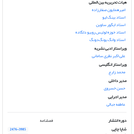
هیات تحریریه بین المللی
امیرهمایون صفارزاده
استاد بینگ لیو
استاد ایگور ساوین
استاد خوزه لوئیس روبیو دلگاده
استاد وانگ یونگ‌دونگ
ویراستار ادبی نشریه
علی اکبر نظری سامانی
ویراستار انگلیسی
محمد زارع
مدیر داخلی
حسن خسروی
مدیر اجرایی
عاطفه جبالی
دوره انتشار
فصلنامه
شاپا چاپی
2476-3985