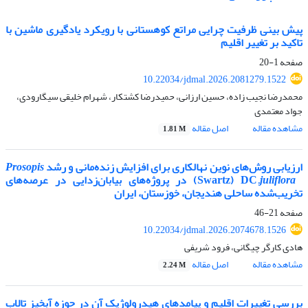
پیش بینی ظرفیت چرایی مراتع کوهستانی با رویکرد یادگیری ماشین با
تاکید بر تغییر اقلیم
صفحه
1-20
10.22034/jdmal.2026.2081279.1522
محمدرضا نجیب زاده، حسین ارزانی، حمیدرضا کشتکار، شهرام خلیقی سیگارودی،
جواد معتمدی
مشاهده مقاله
اصل مقاله
1.81 M
ارزیابی روش‌های نوین نهالکاری برای افزایش زنده‌مانی و رشد
Prosopis
juliflora
(Swartz) DC.
در پروژه‌های بیابان‌زدایی در عرصه‌های
تخریب‌شده ساحلی هندیجان، خوزستان، ایران
صفحه
21-46
10.22034/jdmal.2026.2074678.1526
هادی کارگر چیگانی، فرود شریفی
مشاهده مقاله
اصل مقاله
2.24 M
بررسی تغییرات اقلیم و پیامدهای هیدرولوژیک آن در حوزه آبخیز تالاب