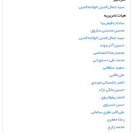
سید جمال الدین خواجه الدین
هیات تحریریه
سادات فیض‌نیا
محسن محسنی ساروی
سید جمال الدین خواجه الدین
حسین آذرنیوند
محمدرضا اختصاصی
محمد تقی دستورانی
سعید سلطانی
علی طالبی
ناصر باغستانی میبدی
حسین ملکی نژاد
احمد پهلوانروی
حسن خسروی
علی اکبر نظری سامانی
رضا جعفری
محمد زارع