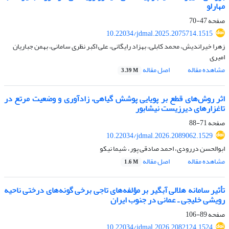
مهارلو
صفحه
47-70
10.22034/jdmal.2025.2075714.1515
زهرا خیراندیش، محمد کابلی، بهزاد رایگانی، علی اکبر نظری سامانی، بهمن جباریان
امیری
مشاهده مقاله
اصل مقاله
3.39 M
اثر روش‌های قطع بر پویایی پوشش گیاهی، زادآوری و وضعیت مرتع در
تاغزارهای دیرزیست نیشابور
صفحه
71-88
10.22034/jdmal.2026.2089062.1529
ابوالحسن دررودی، احمد صادقی پور، شیما نیکو
مشاهده مقاله
اصل مقاله
1.6 M
تأثیر سامانه هلالی‌ آبگیر بر مؤلفه‌های تاجی برخی گونه‌های درختی ناحیه
رویشی خلیجی ـ عمانی در جنوب ایران
صفحه
89-106
10.22034/jdmal.2026.2082124.1524