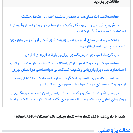
مقالات پر بازدید
مقایسه تغییرات دمای هوا با سطوح مختلف زمین در مناطق خشک
پایش و پیش‌بینی زمانی و مکانی گردوغبار معلق در جو در استان قزوین با
استفاده از سامانۀ گوگل‌ارث‌انجین
رابطه بین تغییر سطح آب زیرزمینی و روند شورشدن آن (بررسی موردی:
دشت آسپاس- استان فارس)
بازنگری طبقه‌بندی اقلیمی کشور ایران بر پایۀ متغیرهای اقلیمی
مقایسه و کاربرد دو شاخص بارش استاندارد شده و بارش- تبخیر و تعرق
استاندارد شده برای ارزیابی وضعیت خشکسالی هواشناسی در استان تهران
شناسایی کانونهای بالفعل تولید گرد و غبار با استفاده از داده‌های سنجش
از دور و شبیه‌سازی جریان هوا مطالعه موردی: استان البرز
بررسی تاثیر گنبد نمکی بر کیفیت خاک اراضی پایین دست با بهره‌گیری از
روش‌های آماری چندمتغیره (مطالعه موردی: گنبد نمکی کرسیا، دشت داراب)
شماره جاری:
دوره 13، شماره 4 - شماره پیاپی 36، زمستان 1404 (6 مقاله)
مقاله پژوهشی