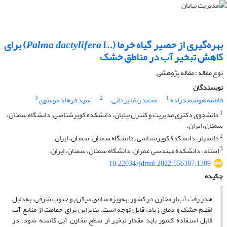
بهره‌گیری از حصیر گیاه خرما (.
Palma dactylifera
L) برای
کاهش تبخیر آب در مناطق خشک
نوع مقاله : مقاله پژوهشی
نویسندگان
3
2
1
فاطمه هوشمندزاده
محمد رضا یزدانی
سید فرهاد موسوی
1
دانشجوی دکتری مدیریت و کنترل بیابان، دانشکده کویرشناسی، دانشگاه سمنان،
سمنان، ایران.
2
دانشیار، دانشکدة کویرشناسی، دانشگاه سمنان، سمنان، ایران.
3
استاد، دانشکدة مهندسی عمران، دانشگاه سمنان، سمنان، ایران.
10.22034/jdmal.2022.556387.1389
چکیده
هدر رفت آب از مخازن در کشور، به‌ویژه مناطق مرکزی و جنوب شرقی، به‌­دلیل
اقلیم خشک و دمای زیاد، قابل توجه است. بنابراین برای حفاظت از منابع آب
قابل استفاده کشور باید مقدار تبخیر از سطح مخازن آبی کاسته شود. در