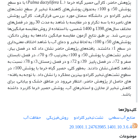
پژوهش حاضر، کارآیی حصیر گیاه خرما (.
Palma dactylifera
L) با دو سطح
پوشش 50% و 100% به­‌عنوان پوشش­‌های کاهندۀ تبخیر از سطح تشت‌­های
تبخیر کلرادو در دانشگاه سمنان مورد بررسی قرارگرفت. کارآیی پوشش­‌
های­ نامبرده با سه تکرار و در مقایسه با شاهد به مدت 30 روز در فصل‌های
مختلف سال­‌های 1398 و 1400 شمسی، با استفاده از روش مقایسه میانگین‌­ها
بررسی ­شد. بر طبق نتایج آزمون مقایسه میانگین داده‌­ها به روش دانکن،
پوشش­‌های 50% و 100% به لحاظ تبخیر و دمای آب با شاهد اختلاف معنی‌داری
در سطح 1­% داشتند. یافته‌­های پژوهش حاضر نشان­ داد که در فصل بهار،
تبخیر تشت­‌های با پوشش 50% و 100% به‌ترتیب 9% و 70%، در فصل تابستان
صفر و 72%، در فصل پاییز 39% و 72% و در فصل زمستان 3% و 78% نسبت به
شاهد کاهش نشان دادند. به‌طور کلی، حصیر گیاه خرما
با پوشش 100% در
سطوح تشت­‌های تبخیر کلرادو بهترین عملکرد را نشان داد. با توجه به یافته‌­
های حاصل از پژوهش حاضر، انتظار می‌­رود در مناطق خشک و بیابانی، برای
کاهش تبخیر از مخازن و استخرهای آب، پوشش حصیر خرما کاربرد داشته
باشد.
کلیدواژه‌ها
منابع آب سطحی
تشت تبخیر کلرادو
روش فیزیکی
حفاظت آب
20.1001.1.24763985.1401.10.3.6.4
موضوعات