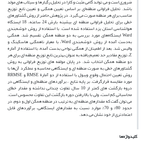
ضروری است و می تواند گامی مثبت و کارا در تحلیل رگبارها و سیلاب های مولد
باشد. تحلیل فراوانی منطقه‌ای بر اساس تعیین همگنی و تعیین تابع توزیع
مناسب برای هر منطقه صورت می گیرد. در پژوهش حاضر از روش گشتاورهای
خطی برای تحلیل فراوانی منطقه ای بیشینه بارش 24 ساعته، 18 ایستگاه
هواشناسی استان یزد استفاده شده است. با استفاده از روش خوشه‌بندی
Ward ایستگاه‌های مورد بررسی به دو منطقه همگن تقسیم شد. همگنی
به‌دست آمده از روش خوشه‌بندی Ward، با معیار ناهمگنی هاسکینگ و
والیس شد. بعد از اطمینان از همگنی نواحی بدست آمده، با استفاده از آماره
Z، توزیع مقادیر حد تعمیم یافته به عنوان بهترین تابع توزیع منطقه ای برای هر
دو منطقه همگن انتخاب شد. در پایان مولفه های توزیع فراوانی به روش
گشتاورهای خطی به صورت منطقه ای و ایستگاهی محاسبه و عملکرد آن‌ها با
روش تعیین احتمال وقوع ویبول با استفاده از دو آمارة RMSE و RRMSE
مورد مقایسه قرارگرفت. بر پایه نتایج ، برآوردهای منطقه‌ای و ایستگاهی در
دروه بازگشت های کمتر از 10 سال تفاوت چندانی نداشته و مقدار خطای
محاسباتی کم است، ولی با بالا رفتن دوره بازگشت این تفاوت محسوس است.
می توان گفت که مقدارهای منطقه ای به ترتیب در منطقه همگن اول و دوم، در
حدود 80% و 70% موارد نسبت به مقدارهای ایستگاهی، برآوردهای قابل
اعتمادتری از خود نشان می دهد.
کلیدواژه‌ها