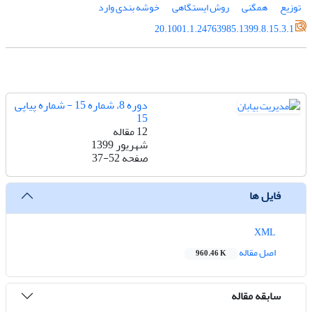
توزیع
همگنی
روش ایستگاهی
خوشه بندی وارد
20.1001.1.24763985.1399.8.15.3.1
دوره 8، شماره 15 - شماره پیاپی
15
12 مقاله
شهریور 1399
صفحه
37-52
فایل ها
XML
اصل مقاله
960.46 K
سابقه مقاله