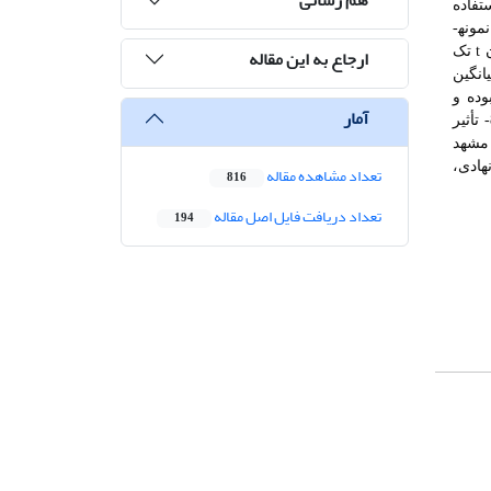
تفاده
مونه­
ارجاع به این مقاله
ن
t
تک
انگین
عی، اقتصادی، کالبدی-زیرساختی، محیطی، نهادی-مدیریتی و روان‌شناختی کمتر از سطح مطلوب عددی 3 بوده و
آمار
تأثیر
 مشهد
هادی،
تعداد مشاهده مقاله
816
تعداد دریافت فایل اصل مقاله
194