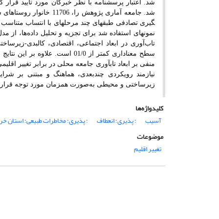
شد. اعتبار پرسشنامه با نظر خبرگان مورد تأیید قرا
شد.
جامعه آماری پژوهش را، 11706 خانوار روستاهای شهرستان مشهد تشکیل داده­اند؛
گیری
تصادفی
طبقه­ای
چند
مرحله­ای
با
انتساب
متناسب
ا
نمونه­ای استفاده شد
برای تجزیه و تحلیل داده‌ها، از م
سطح معناداری کمتر از 01/0 است
. علاوه بر این نتای
منفی بر ابعاد تاب­آوری جامعه محلی در برابر تغییر ا
نیازمند رویکردی چندبعدی، هماهنگ و مبتنی بر شرا
زیرساختی و محیطی به‌صورت همزمان مورد توجه قرارگ
کلیدواژه‌ها
آسیب­
؛ پذیری؛ انعطاف­
؛ پذیری؛ مخاطرات طبیعی؛ استان خ
موضوعات
تغییر اقلیم