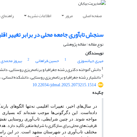
صفحه اصلی
مرور
اطلاعات نشریه
راهنمای 
سنجش تاب­آوری جامعه محلی در برابر تغییر ا
نوع مقاله : مقاله پژوهشی
نویسندگان
2
1
مهری جهانسوزی
حسین فراهانی
بهروز محمدی ی
1
دانش آموخته دکتری رشته جغرافیا و برنامه‌ریزی روستایی، دانشکد
2
دانشیار رشته جغرافیا و برنامه‌ریزی روستایی، دانشکده انسانی، د
10.22034/jdmal.2025.2073215.1514
چکیده
در سال‌های اخیر، تغییرات اقلیمی نه‌تنها الگوهای بارن
داده‌است. این دگرگونی‌ها موجب شده‌اند که بسیاری 
مواجه شوند. در چنین شرایطی، تاب‌آوری روستایی نقش
ظرفیت‌های محلی برای سازگاری با شرایط متغیر تأکید دارد.
هدف
مختلف تاب
آوری در شهرستان مشهد است. در این راس