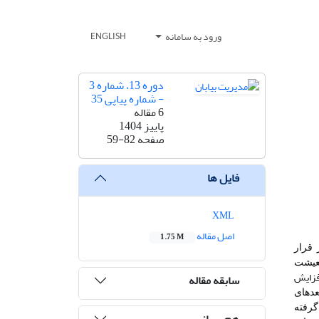
ورود به سامانه
ENGLISH
دوره 13، شماره 3
- شماره پیاپی 35
6 مقاله
پاییز 1404
صفحه
59-82
فایل ها
XML
اصل مقاله
1.75 M
 قرار
معیشت
افزایش
سابقه مقاله
عدهای
گرفته
هم رسانی