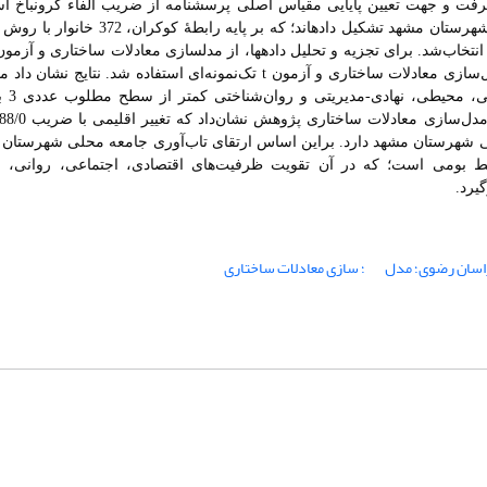
ر گرفت و جهت
تعیین پایایی مقیاس اصلی پرسشنامه از ضریب آلفاء کرونباخ اس
که بر پایه رابطۀ کوکران، 372 خانوار
با
روش
ن
نتخاب‌شد.
برای تجزیه و تحلیل داده­ها، از مدل­سازی معادلات ساختاری
و آزمو
دل‌سازی معادلات ساختاری و آزمون
t
تک‌نمونه‌ای استفاده شد. نتایج نشان داد می
تاب‌آوری در ابعاد اجتما
ج مدل‌سازی معادلات ساختاری پژوهش نشان‌داد که تغییر اقلیمی با ضریب
88/0-
قلیمی شهرستان مشهد دارد. براین اساس ارتقای تاب‌آوری جامعه محلی شهرستان
یط بومی است؛ که در آن تقویت ظرفیت‌های اقتصادی، اجتماعی، روانی، ن
یرد
.
راسان رضوی؛ مدل­
؛ سازی معادلات ساختاری