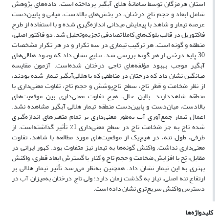
استان هرمزگان توسط سامانۀ هلای آبگیر پرداخته است. داده‌های پژوهش
شامل ابعاد و حجم تاج درختان، در بخش‌های بالادست، میانی و پایین‌دست
عرصه‌ تیمار و شاهد با پیمایش میدانی اندازه‌گیری شده و با استفاده از طرح
فاکتوریل در قالب بلوک‌های کاملا تصادفی تجزیه‌وتحلیل شد. دو فاکتور اصلی،
منطقه و گونه است. هر ترکیب تیماری در سه تکرار و در هر تکرار مشخصات
30 پایه درختی از هر گونه بررسی شد. نتایج نشان داد که وجود هلالی‌های
آبگیر موجب بهبود مؤلفه‌های تاجی درختان شده‌است. آزمون‌ مقایسه
میانگین نشان داد که درختان در مناطقی که با هلالی‌آبگیر تیمار شده بودند،
از نظر ضخامت و قطر تاج، سطح تاج‌پوشش و حجم تاج، تفاوت معنی‌داری با
منطقه شاهددارند. بااین حال، هیچ تفاوت معنی‌داری بین موقعیت‌های
بالادست، میان‌دست و پایین‌دست منطقه تیمار هلالی آبگیر مشاهده نشد.
اعمال تیمار جمع‌آوری آب به‌طور معنی‌داری بر تمام متغیرهای اندازه‌گیری
شده تاج به جز ضخامت تاج در سطح معنی‌داری 1
٪
تأثیر گذاشته‌است. از
طرفی، طول تنه، در هیچ‌یک از موقعیت‌های مورد مطالعه با شاهد، تفاوت
معنی‌داری نداشت. واکنش گونه‌ها به تیمار نیز متفاوت بود. کهور ایرانی در
مقابل، تِج با افزایش ضخامت و حجم تاج و کنار با گسترش ابعاد قطری، واکنش
بهتری به این تیمار نشان داد. همچنین به‌نظر می‌رسد تأثیر تیمار هلالی بر
ارتفاع تنه اصلی، نیاز به گذشت زمان دارد؛ ولی تاج درختان به‌میزان آب در
دسترس واکنش سریع‌تری نشان داده است.
کلیدواژه‌ها