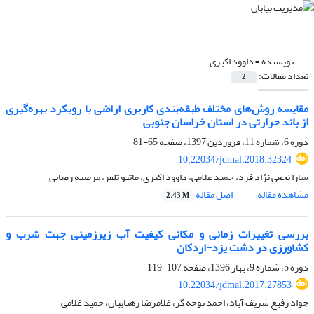
نویسنده =
داوود اکبری
تعداد مقالات:
2
مقایسه روش‌های مختلف طبقه‌بندی کاربری اراضی با رویکرد بهره‌گیری
از باند حرارتی در استان خراسان جنوبی
دوره 6، شماره 11، فروردین 1397، صفحه
65-81
10.22034/jdmal.2018.32324
سارا نخعی نژاد فرد، حمید غلامی، داوود اکبری، ماتیو تلفر، مرضیه رضایی
مشاهده مقاله
اصل مقاله
2.43 M
بررسی تغییرات زمانی و مکانی کیفیت آب زیرزمینی جهت شرب و
کشاورزی در دشت یزد-اردکان
دوره 5، شماره 9، بهار 1396، صفحه
107-119
10.22034/jdmal.2017.27853
جواد رفیع شریف آباد، احمد نوحه گر، غلامرضا زهتابیان، حمید غلامی