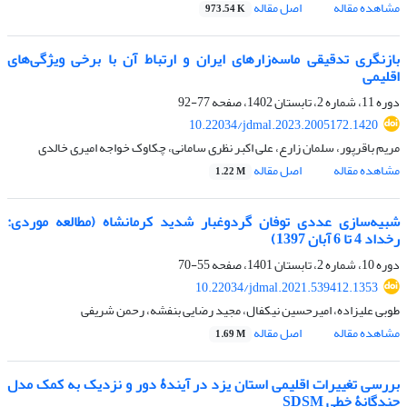
مشاهده مقاله
اصل مقاله
973.54 K
بازنگری تدقیقی ماسه‌زارهای ایران و ارتباط آن با برخی ویژگی‌های
اقلیمی
دوره 11، شماره 2، تابستان 1402، صفحه
77-92
10.22034/jdmal.2023.2005172.1420
مریم باقرپور، سلمان زارع، علی اکبر نظری سامانی، چکاوک خواجه امیری خالدی
مشاهده مقاله
اصل مقاله
1.22 M
شبیه‌سازی عددی توفان گردوغبار شدید کرمانشاه (مطالعه موردی:
رخداد 4 تا 6 آبان 1397)
دوره 10، شماره 2، تابستان 1401، صفحه
55-70
10.22034/jdmal.2021.539412.1353
طوبی علیزاده، امیرحسین نیکفال، مجید رضایی بنفشه، رحمن شریفی
مشاهده مقاله
اصل مقاله
1.69 M
بررسی تغییرات اقلیمی استان یزد در آیندۀ دور و نزدیک به کمک مدل
چندگانۀ خطی SDSM