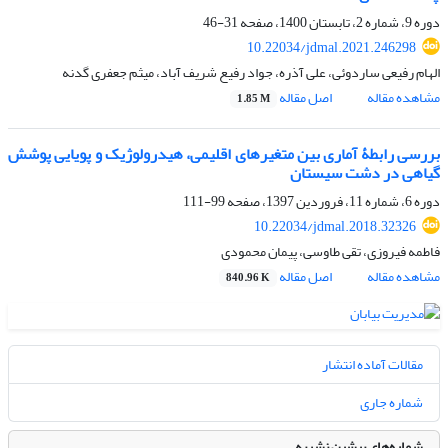
دوره 9، شماره 2، تابستان 1400، صفحه
31-46
10.22034/jdmal.2021.246298
الهام رفیعی ساردوئی، علی آذره، جواد رفیع شریف آباد، میثم جعفری گدنه
مشاهده مقاله
اصل مقاله
1.85 M
بررسی رابطۀ آماری بین متغیرهای اقلیمی، هیدرولوژیک و پویایی پوشش
گیاهی در دشت سیستان
دوره 6، شماره 11، فروردین 1397، صفحه
99-111
10.22034/jdmal.2018.32326
فاطمه فیروزی، تقی طاوسی، پیمان محمودی
مشاهده مقاله
اصل مقاله
840.96 K
مقالات آماده انتشار
شماره جاری
شماره‌های پیشین نشریه