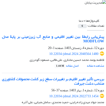
کلیدواژه‌ها =
دما
تعداد مقالات:
6
پیش‌یابی رابطۀ بین تغییر اقلیمی و منابع آب زیرزمینی بر پایۀ مدل
MODFLOW
دوره 12، شماره 4، زمستان 1403، صفحه
1-20
10.22034/jdmal.2024.2040564.1480
فاطمه بومه، محمد حسین مختاری، علی طالبی، مسعود گودرزی
مشاهده مقاله
اصل مقاله
1.44 M
بررسی تأثیر تغییر اقلیم بر تغییرات سطح زیر کشت محصولات کشاورزی
منتخب دشت جیرفت
دوره 12، شماره 1، بهار 1403، صفحه
37-56
10.22034/jdmal.2024.2022733.1454
محمد جواد مهدی زاده راینی، حمید محمدی، سامان ضیایی، علی آذره