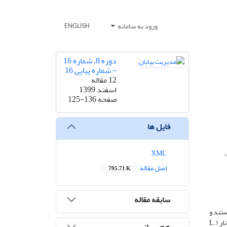
ورود به سامانه
ENGLISH
دوره 8، شماره 16
- شماره پیاپی 16
12 مقاله
اسفند 1399
صفحه
125-136
فایل ها
XML
اصل مقاله
795.71 K
سابقه مقاله
تند و
(L.
هم رسانی