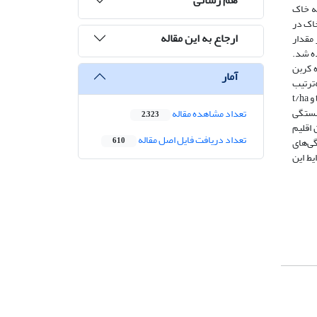
به خاک
N، P، K، OC، E وpH ) در منطقه علا شهرستان سمنان انجام شد. در هر کاربری از دو طبقه عمقی صفر تا cm 5 و cm 30-5 خاک در
ارجاع به این مقاله
 بر مقدار
ده شد.
ه کربن
آمار
ترتیب
Ton/ha 16/14 و Ton/ha 68/11 است. کم­ترین مقدار ذخیره کربن در عمق‌های صفر تا cm 5 و cm 30- 5 خاک مربوط به کاربری مرتع به ترتیب t/ha 6/23 و t/ha
ز آن جایی که همبستگی
تعداد مشاهده مقاله
2,323
 دلایلی چون اقلیم
تعداد دریافت فایل اصل مقاله
ی‌های
610
سب با شرایط این