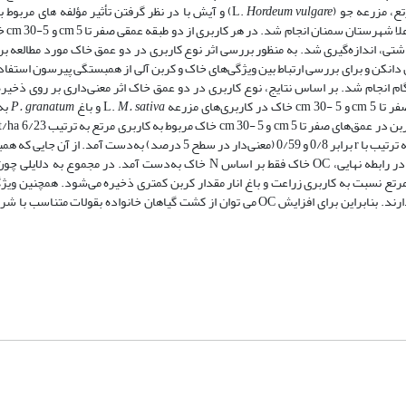
تع، مزرعه جو (L.
Hordeum vulgare
) و آیش با در نظر گرفتن تأثیر مؤلفه های مربوط 
(مقدار ماسه، رس، سیلت، C
گیری شد و ویژگی­های مذکور در 30 نمونه برداشتی، اندازه­‌گیری شد. به منظور بررسی اثر نوع کاربری در دو عمق خاک مورد مطالعه
ن دانکن و برای بررسی ارتباط بین ویژگی­‌های خاک و کربن آلی از همبستگی پیرسون استفا
گام انجام شد. بر اساس نتایج، نوع کاربری در دو عمق خاک اثر معنی­‌داری بر روی ذخیر
 مزرعه L.
M. sativa
و باغ
P. granatum
به‌
16/58 است. ضریب همبستگی پیرسون بین کربن آلی و N و P به ترتیب با r برابر 0/8 و 0/59 (معنی‌دار در سطح 5 درصد) به­‌دست آمد. ا
OC و P کم است، بنابراین، در بررسی رگرسیون حذف شد و در رابطه نهایی، OC خاک فقط بر اساس N خاک به‌­دست آمد. در مجموع به
ع نسبت به کاربری زراعت و باغ انار مقدار کربن کمتری ذخیره می­‌شود. همچنین ویژگ
خاک به جز ازت اثر معنی‌­داری بر روی ذخیره کربن آلی خاک ندارند. بنابراین برای افزایش OC می توان از کشت گیاهان خانواده بقولات متنا