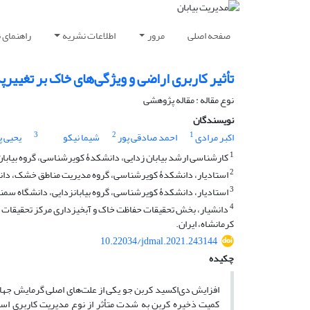
صفحه اصلی
مرور
اطلاعات نشریه
راهنمای 
تأثیر کاربری‌ اراضی و ویژگی‌های خاک بر تغییر
نوع مقاله : مقاله پژوهشی
نویسندگان
3
2
1
اکبر مرادی
احمد صادقی پور
شیما نیکو
یحیی پ
1
کارشناسی ارشد بیابان زدایی، دانشکدۀ کویرشناسی، گروه بیابان 
2
استادیار، دانشکدۀ کویرشناسی، گروه مدیریت مناطق خشک، دانش
3
استادیار، دانشکدۀ کویرشناسی، گروه بیابانزدایی، دانشگاه سمنا
4
دانشیار، بخش تحقیقات حفاظت خاک و آبخیزداری مرکز تحقیقات و
کرمانشاه، ایران.
10.22034/jdmal.2021.243144
چکیده
افزایش دی‌اکسید کربن جو یکی از علت­‌های اصلی گرمایش جها
کمیت ذخیره کربن به شدت متأثر از نوع مدیریت کاربری است.