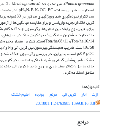
Punica granatum
)
، مزرعه یونجه (L.
Medicago sativa
)، مر
سه تکرار نمونه­‌
کربن خاک از تجزیه واریانس و برای مقایسه میانگین‌ها از آزمو
برای تعیین نوع رابطه بین متغیرها، رگرسیون چندگانه گام‌به‌
خاک دارد. بیشترین میانگین ذخیره کربن خاک در عمق‌های صفر تا cm 5 و cm 30- 5 خاک در کاربری‌های
خشک، فقر پوشش گیاهی و شرایط خاکی نامناسب در کاربری مرت
مناطق استفاده کرد.
کلیدواژه‌ها
ازت
انار
کربن آلی
مرتع
یونجه
اقلیم خشک
20.1001.1.24763985.1399.8.16.8.8
مراجع