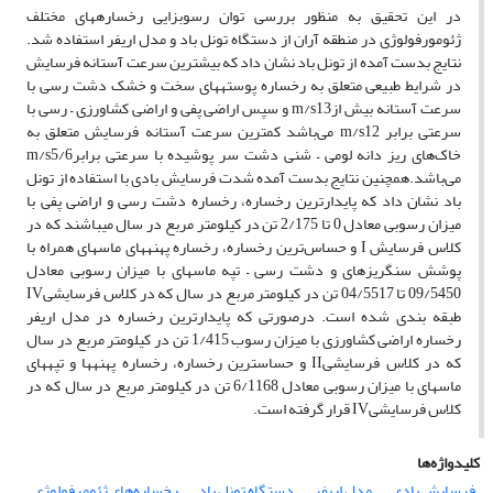
در این تحقیق به منظور بررسی توان رسوبزایی رخساره‏های مختلف
ژئومورفولوژی در منطقه آران از دستگاه تونل باد و مدل اریفر استفاده شد.
نتایج بدست آمده از تونل باد نشان داد که بیشترین سرعت آستانه فرسایش
در شرایط طبیعی متعلق به رخساره پوسته‎های سخت و خشک دشت رسی با
سرعت آستانه بیش ازm/s13 و سپس اراضی پفی و اراضی کشاورزی – رسی با
سرعتی برابر m/s12 می‌باشد کمترین سرعت آستانه فرسایش متعلق به
خاک‌های ریز دانه لومی – شنی دشت سر پوشیده با سرعتی برابرm/s5/6
می‌باشد.همچنین نتایج بدست آمده شدت فرسایش بادی با استفاده از تونل
باد نشان داد که پایدارترین رخساره، رخساره دشت رسی و اراضی پفی با
میزان رسوبی معادل 0 تا 2/175 تن در کیلومتر مربع در سال می‏باشند که در
کلاس فرسایش I و حساس‌ترین رخساره، رخساره‌ پهنه‎های ماسه‏ای همراه با
پوشش سنگریزه‏ای و دشت رسی – تپه ماسه‏ای با میزان رسوبی معادل
09/5450 تا 04/5517 تن در کیلومتر مربع در سال که در کلاس فرسایشیIV
طبقه بندی شده است. درصورتی که پایدارترین رخساره در مدل اریفر
رخساره اراضی کشاورزی با میزان رسوب 1/415 تن در کیلومتر مربع در سال
که در کلاس فرسایشیII و حساس‏ترین رخساره، رخساره پهنه‏‎ها و تپه‎های
ماسه‎ای با میزان رسوبی معادل 6/1168 تن در کیلومتر مربع در سال که در
کلاس فرسایشیIV قرار گرفته است.
کلیدواژه‌ها
فرسایش بادی
مدل اریفر
دستگاه تونل باد
رخساره‌های ژئومرفولوژی