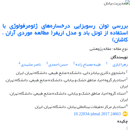
بررسی توان رسوبزایی درخساره‌های ژئومرفولوژی با
استفاده از تونل باد و مدل اریفر( مطالعه موردی آران –
کاشان)
نوع مقاله : مقاله پژوهشی
نویسندگان
4
3
2
1
زهرا ایازی
طیبه مصباح زاده
حسن احمدی
ناصر مشهدی
1
دانشجوی دکتری بیابانزدایی، دانشکده منابع طبیعی، دانشگاه تهران، ایران
2
استادیار گروه احیاء مناطق خشک و بیابانی، دانشکده منابع طبیعی، دانشگاه تهران،
ایران
3
استاد گروه احیاء مناطق خشک و بیابانی، دانشکده منابع طبیعی، دانشگاه تهران،
ایران
4
استادیار مرکز تحقیقات بینالمللی بیابان، دانشگاه تهران، ایران
10.22034/jdmal.2017.24663
چکیده